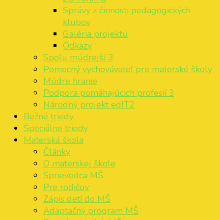
Správy z činnosti pedagogických
klubov
Galéria projektu
Odkazy
Spolu múdrejší 3
Pomocný vychovávateľ pre materské školy
Múdre hranie
Podpora pomáhajúcich profesií 3
Národný projekt edIT2
Bežné triedy
Špeciálne triedy
Materská škola
Články
O materskej škole
Sprievodca MŠ
Pre rodičov
Zápis detí do MŠ
Adaptačný program MŠ