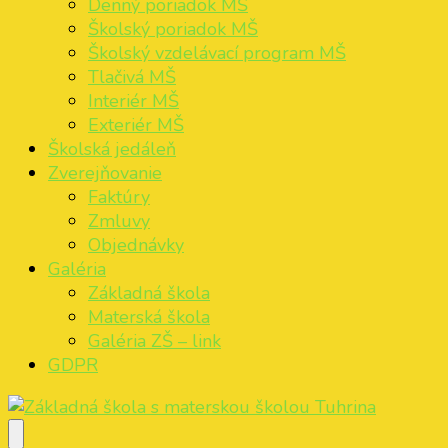
Denný poriadok MŠ
Školský poriadok MŠ
Školský vzdelávací program MŠ
Tlačivá MŠ
Interiér MŠ
Exteriér MŠ
Školská jedáleň
Zverejňovanie
Faktúry
Zmluvy
Objednávky
Galéria
Základná škola
Materská škola
Galéria ZŠ – link
GDPR
Základná škola s materskou školou Tuhrina