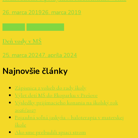
26. marca 2019
26. marca 2019
Aktuality
Materská škola
Deň vody v MŠ
25. marca 2024
7. apríla 2024
Najnovšie články
Zápisnica z volieb do rady školy
Výlet detí MŠ do Ekoparku v Prešove
Výsledky prijímacieho konania na školský rok
2026/2027
Pojazdná soľná jaskyňa – haloterapia v materskej
škole
Ako sme prebudili spiaci strom