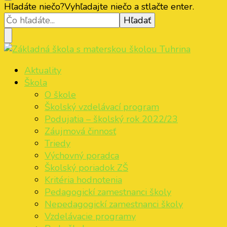
ZŠ s MŠ Tuhrina
Hľadáte niečo?
Vyhľadajte niečo a stlačte enter.
Základná škola s materskou školou Tuhrina
ZŠ s MŠ Tuhrina
Aktuality
Škola
O škole
Školský vzdelávací program
Podujatia – školský rok 2022/23
Záujmová činnosť
Triedy
Výchovný poradca
Školský poriadok ZŠ
Kritéria hodnotenia
Pedagogickí zamestnanci školy
Nepedagogickí zamestnanci školy
Vzdelávacie programy