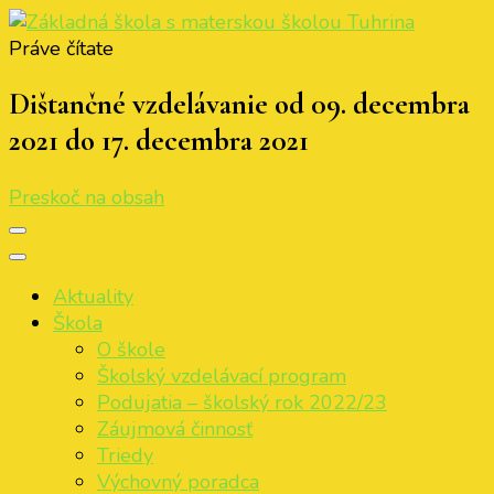
Práve čítate
Základná škola s materskou školou Tuhrina
ZŠ s MŠ Tuhrina
Dištančné vzdelávanie od 09. decembra
2021 do 17. decembra 2021
Preskoč na obsah
Aktuality
Škola
O škole
Školský vzdelávací program
Podujatia – školský rok 2022/23
Záujmová činnosť
Triedy
Výchovný poradca