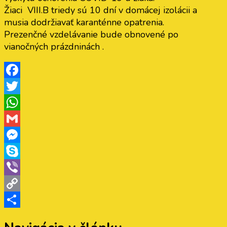
Žiaci VIII.B triedy sú 10 dní v domácej izolácii a
musia dodržiavať karanténne opatrenia.
Prezenčné vzdelávanie bude obnovené po
vianočných prázdninách .
Facebook
Twitter
WhatsApp
Gmail
Messenger
Skype
Viber
Copy
Link
Share