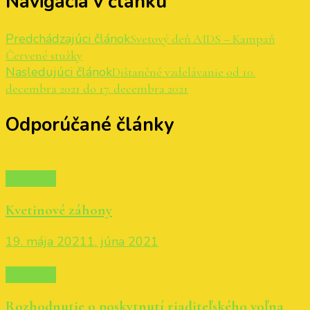
Navigácia v článku
Predchádzajúci článok
Svetový deň AIDS – Kampaň
Červené stužky
Nasledujúci článok
Dištančné vzdelávanie od 10.
decembra 2021 do 17. decembra 2021
Odporúčané články
Aktuality
Kvetinové záhony
19. mája 2021
1. júna 2021
Aktuality
Rozhodnutie o poskytnutí riaditeľského voľna