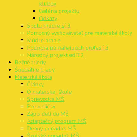
klubov
Galéria projektu
Odkazy
Spolu múdrejší 3
Pomocný vychovávateľ pre materské školy
Múdre hranie
Podpora pomáhajúcich profesií 3
Národný projekt edIT2
Bežné triedy
Špeciálne triedy
Materská škola
Články
O materskej škole
Sprievodca MŠ
Pre rodičov
Zápis detí do MŠ
Adaptačný program MŠ
Denný poriadok MŠ
Školský poriadok MŠ