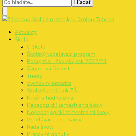
Základná škola s materskou školou Tuhrina
ZŠ s MŠ Tuhrina
Aktuality
Škola
O škole
Školský vzdelávací program
Podujatia – školský rok 2022/23
Záujmová činnosť
Triedy
Výchovný poradca
Školský poriadok ZŠ
Kritéria hodnotenia
Pedagogickí zamestnanci školy
Nepedagogickí zamestnanci školy
Vzdelávacie programy
Rada školy
Pracovné ponuky