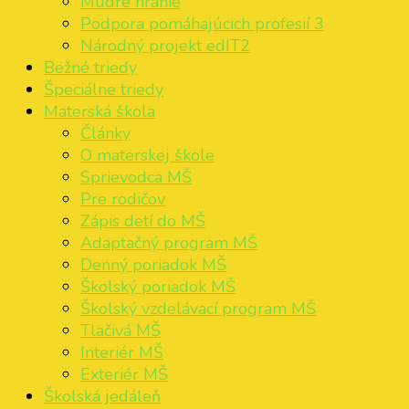
Múdre hranie
Podpora pomáhajúcich profesií 3
Národný projekt edIT2
Bežné triedy
Špeciálne triedy
Materská škola
Články
O materskej škole
Sprievodca MŠ
Pre rodičov
Zápis detí do MŠ
Adaptačný program MŠ
Denný poriadok MŠ
Školský poriadok MŠ
Školský vzdelávací program MŠ
Tlačivá MŠ
Interiér MŠ
Exteriér MŠ
Školská jedáleň