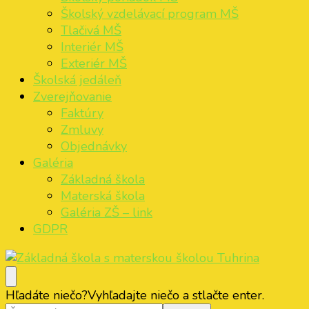
Školský vzdelávací program MŠ
Tlačivá MŠ
Interiér MŠ
Exteriér MŠ
Školská jedáleň
Zverejňovanie
Faktúry
Zmluvy
Objednávky
Galéria
Základná škola
Materská škola
Galéria ZŠ – link
GDPR
Základná škola s materskou školou Tuhrina
ZŠ s MŠ Tuhrina
Hľadáte niečo?
Vyhľadajte niečo a stlačte enter.