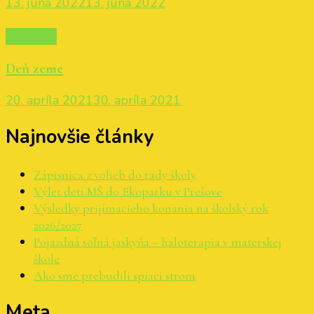
13. júna 2022
13. júna 2022
Aktuality
Deň zeme
20. apríla 2021
30. apríla 2021
Najnovšie články
Zápisnica z volieb do rady školy
Výlet detí MŠ do Ekoparku v Prešove
Výsledky prijímacieho konania na školský rok
2026/2027
Pojazdná soľná jaskyňa – haloterapia v materskej
škole
Ako sme prebudili spiaci strom
Meta