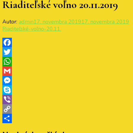
Riaditeľské voľno 20.11.2019
Autor:
admin
17. novembra 2019
17. novembra 2019
Riaditeľské-voľno-20.11.
Facebook
Twitter
WhatsApp
Gmail
Messenger
Skype
Viber
Copy
Link
Share