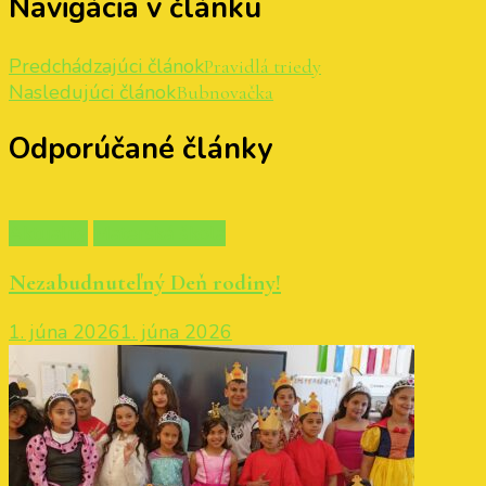
Navigácia v článku
Predchádzajúci článok
Pravidlá triedy
Nasledujúci článok
Bubnovačka
Odporúčané články
Aktuality
Materská škola
Nezabudnuteľný Deň rodiny!
1. júna 2026
1. júna 2026