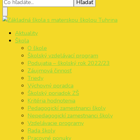
Základná škola s materskou školou Tuhrina
ZŠ s MŠ Tuhrina
Aktuality
Škola
O škole
Školský vzdelávací program
Podujatia – školský rok 2022/23
Záujmová činnosť
Triedy
Výchovný poradca
Školský poriadok ZŠ
Kritéria hodnotenia
Pedagogickí zamestnanci školy
Nepedagogickí zamestnanci školy
Vzdelávacie programy
Rada školy
Pracovné ponuky