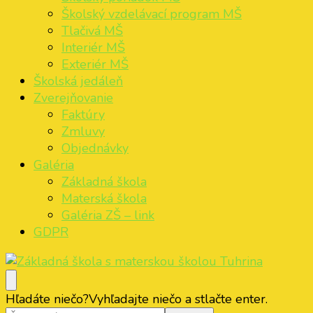
Školský vzdelávací program MŠ
Tlačivá MŠ
Interiér MŠ
Exteriér MŠ
Školská jedáleň
Zverejňovanie
Faktúry
Zmluvy
Objednávky
Galéria
Základná škola
Materská škola
Galéria ZŠ – link
GDPR
Základná škola s materskou školou Tuhrina
ZŠ s MŠ Tuhrina
Hľadáte niečo?
Vyhľadajte niečo a stlačte enter.