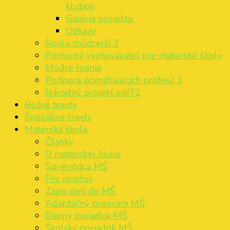
klubov
Galéria projektu
Odkazy
Spolu múdrejší 3
Pomocný vychovávateľ pre materské školy
Múdre hranie
Podpora pomáhajúcich profesií 3
Národný projekt edIT2
Bežné triedy
Špeciálne triedy
Materská škola
Články
O materskej škole
Sprievodca MŠ
Pre rodičov
Zápis detí do MŠ
Adaptačný program MŠ
Denný poriadok MŠ
Školský poriadok MŠ