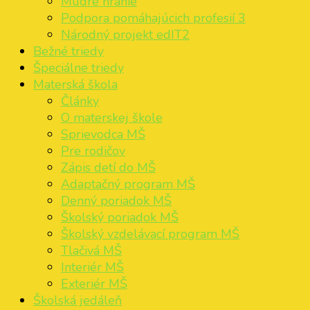
Múdre hranie
Podpora pomáhajúcich profesií 3
Národný projekt edIT2
Bežné triedy
Špeciálne triedy
Materská škola
Články
O materskej škole
Sprievodca MŠ
Pre rodičov
Zápis detí do MŠ
Adaptačný program MŠ
Denný poriadok MŠ
Školský poriadok MŠ
Školský vzdelávací program MŠ
Tlačivá MŠ
Interiér MŠ
Exteriér MŠ
Školská jedáleň