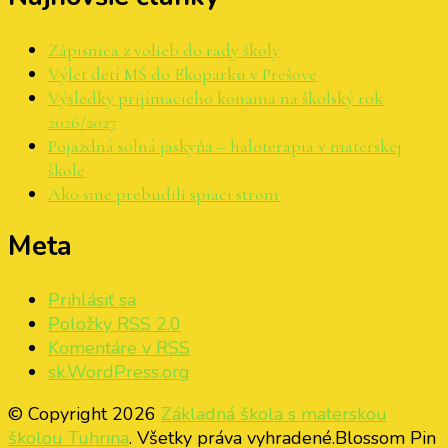
Zápisnica z volieb do rady školy
Výlet detí MŠ do Ekoparku v Prešove
Výsledky prijímacieho konania na školský rok
2026/2027
Pojazdná soľná jaskyňa – haloterapia v materskej
škole
Ako sme prebudili spiaci strom
Meta
Prihlásiť sa
Položky
RSS
2.0
Komentáre v
RSS
sk.WordPress.org
© Copyright 2026
Základná škola s materskou
školou Tuhrina
. Všetky práva vyhradené.
Blossom Pin