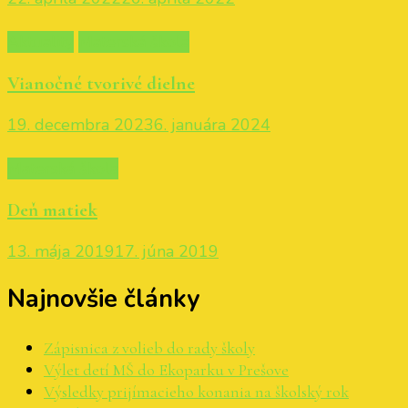
Aktuality
Materská škola
Vianočné tvorivé dielne
19. decembra 2023
6. januára 2024
Materská škola
Deň matiek
13. mája 2019
17. júna 2019
Najnovšie články
Zápisnica z volieb do rady školy
Výlet detí MŠ do Ekoparku v Prešove
Výsledky prijímacieho konania na školský rok