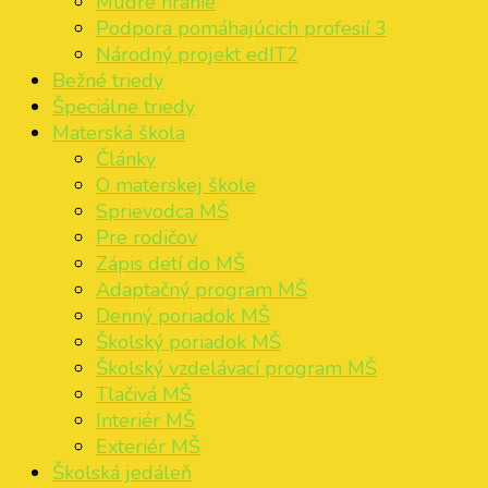
Múdre hranie
Podpora pomáhajúcich profesií 3
Národný projekt edIT2
Bežné triedy
Špeciálne triedy
Materská škola
Články
O materskej škole
Sprievodca MŠ
Pre rodičov
Zápis detí do MŠ
Adaptačný program MŠ
Denný poriadok MŠ
Školský poriadok MŠ
Školský vzdelávací program MŠ
Tlačivá MŠ
Interiér MŠ
Exteriér MŠ
Školská jedáleň