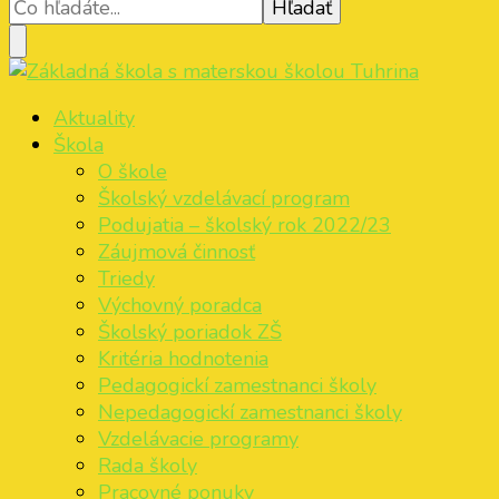
Základná škola s materskou školou Tuhrina
ZŠ s MŠ Tuhrina
Aktuality
Škola
O škole
Školský vzdelávací program
Podujatia – školský rok 2022/23
Záujmová činnosť
Triedy
Výchovný poradca
Školský poriadok ZŠ
Kritéria hodnotenia
Pedagogickí zamestnanci školy
Nepedagogickí zamestnanci školy
Vzdelávacie programy
Rada školy
Pracovné ponuky