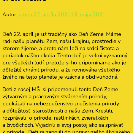
Autor:
admin
22. apríla 2021
13. mája 2021
Deň 22. apríl je už tradičný ako Deň Zeme. Máme
radi našu planétu Zem, našu krajinu, prostredie v
ktorom žijeme, a preto nám leží na srdci čistota a
poriadok nášho okolia. Tento deň je veľmi významný
pre všetkých ľudí, pretože si ho pripomíname ako je
dôležité chrániť prírodu, a že rovnováha všetkého
živého na tejto planéte je vzácna a obdivuhodná.
Deti z našej MŠ si pripomenuli tento Deň Zeme
výtvarným a pracovným stvárnením prírody,
poukázali na nebezpečenstvo znečistenia prírody
a dôležitosť starostlivosti o našu Zem. Kreslili,
rozprávali o prírode, rastlinkách, zvieratkách
a živočíchoch. Vyjadrili si svoj postoj ako sa správať
k prírode . Deti sa zapojili do úpravy nášho školského