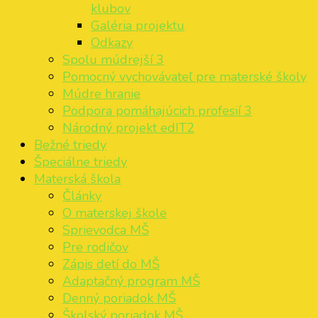
klubov
Galéria projektu
Odkazy
Spolu múdrejší 3
Pomocný vychovávateľ pre materské školy
Múdre hranie
Podpora pomáhajúcich profesií 3
Národný projekt edIT2
Bežné triedy
Špeciálne triedy
Materská škola
Články
O materskej škole
Sprievodca MŠ
Pre rodičov
Zápis detí do MŠ
Adaptačný program MŠ
Denný poriadok MŠ
Školský poriadok MŠ