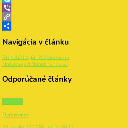
Skype
Viber
Copy
Link
Share
Navigácia v článku
Predchádzajúci článok
Oznam
Nasledujúci článok
Deň Zeme
Odporúčané články
Aktuality
Deň rómov
22. apríla 2022
26. apríla 2022