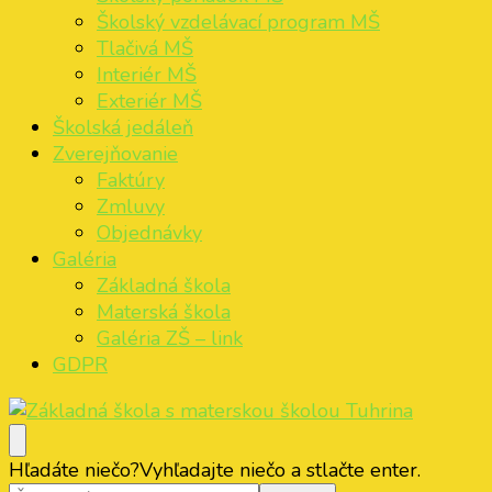
Školský vzdelávací program MŠ
Tlačivá MŠ
Interiér MŠ
Exteriér MŠ
Školská jedáleň
Zverejňovanie
Faktúry
Zmluvy
Objednávky
Galéria
Základná škola
Materská škola
Galéria ZŠ – link
GDPR
Základná škola s materskou školou Tuhrina
ZŠ s MŠ Tuhrina
Hľadáte niečo?
Vyhľadajte niečo a stlačte enter.