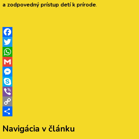
a zodpovedný prístup detí k prírode
.
Facebook
Twitter
WhatsApp
Gmail
Messenger
Skype
Viber
Copy
Link
Share
Navigácia v článku