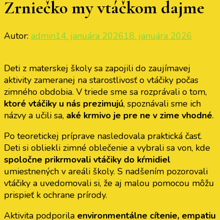
Zrniečko my vtáčkom dajme
Autor:
admin
14. januára 2026
18. januára 2026
Deti z materskej školy sa zapojili do zaujímavej
aktivity zameranej na starostlivosť o vtáčiky počas
zimného obdobia. V triede sme sa rozprávali o tom,
ktoré vtáčiky u nás prezimujú
, spoznávali sme ich
názvy a učili sa,
aké krmivo je pre ne v zime vhodné
.
Po teoretickej príprave nasledovala praktická časť.
Deti si obliekli zimné oblečenie a vybrali sa von, kde
spoločne prikrmovali vtáčiky do kŕmidiel
umiestnených v areáli školy. S nadšením pozorovali
vtáčiky a uvedomovali si, že aj malou pomocou môžu
prispieť k ochrane prírody.
Aktivita podporila
environmentálne cítenie, empatiu