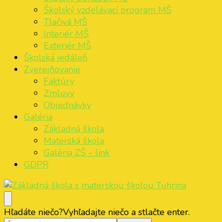
Školský vzdelávací program MŠ
Tlačivá MŠ
Interiér MŠ
Exteriér MŠ
Školská jedáleň
Zverejňovanie
Faktúry
Zmluvy
Objednávky
Galéria
Základná škola
Materská škola
Galéria ZŠ – link
GDPR
Základná škola s materskou školou Tuhrina
ZŠ s MŠ Tuhrina
Hľadáte niečo?
Vyhľadajte niečo a stlačte enter.