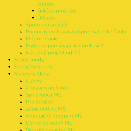
klubov
Galéria projektu
Odkazy
Spolu múdrejší 3
Pomocný vychovávateľ pre materské školy
Múdre hranie
Podpora pomáhajúcich profesií 3
Národný projekt edIT2
Bežné triedy
Špeciálne triedy
Materská škola
Články
O materskej škole
Sprievodca MŠ
Pre rodičov
Zápis detí do MŠ
Adaptačný program MŠ
Denný poriadok MŠ
Školský poriadok MŠ