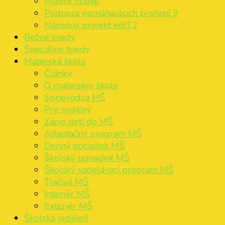
Múdre hranie
Podpora pomáhajúcich profesií 3
Národný projekt edIT2
Bežné triedy
Špeciálne triedy
Materská škola
Články
O materskej škole
Sprievodca MŠ
Pre rodičov
Zápis detí do MŠ
Adaptačný program MŠ
Denný poriadok MŠ
Školský poriadok MŠ
Školský vzdelávací program MŠ
Tlačivá MŠ
Interiér MŠ
Exteriér MŠ
Školská jedáleň