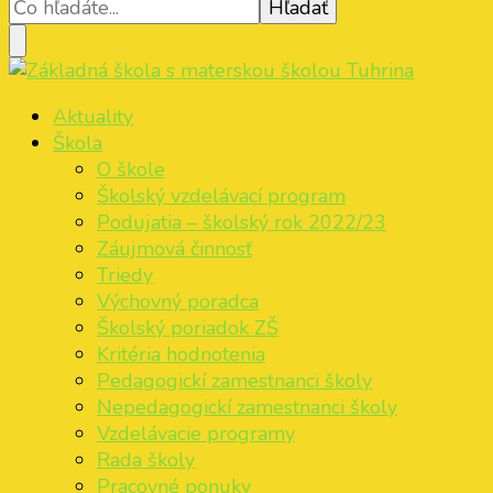
Základná škola s materskou školou Tuhrina
ZŠ s MŠ Tuhrina
Aktuality
Škola
O škole
Školský vzdelávací program
Podujatia – školský rok 2022/23
Záujmová činnosť
Triedy
Výchovný poradca
Školský poriadok ZŠ
Kritéria hodnotenia
Pedagogickí zamestnanci školy
Nepedagogickí zamestnanci školy
Vzdelávacie programy
Rada školy
Pracovné ponuky