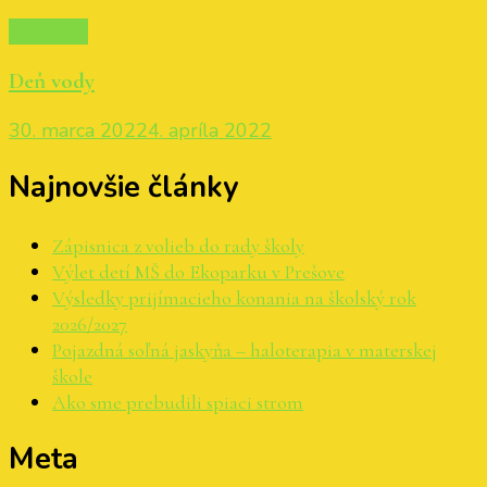
Aktuality
Deň vody
30. marca 2022
4. apríla 2022
Najnovšie články
Zápisnica z volieb do rady školy
Výlet detí MŠ do Ekoparku v Prešove
Výsledky prijímacieho konania na školský rok
2026/2027
Pojazdná soľná jaskyňa – haloterapia v materskej
škole
Ako sme prebudili spiaci strom
Meta