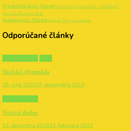
Predchádzajúci článok
Vianočný stromček – bábkové
divadielko pre deti
Nasledujúci článok
Zimné hry na snehu
Odporúčané články
Materská škola
Nové
Školská olympiáda
18. júna 2019
10. septembra 2019
Materská škola
Tvorivé dielne
19. decembra 2018
19. februára 2019