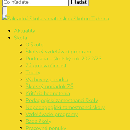
Základná škola s materskou školou Tuhrina
ZŠ s MŠ Tuhrina
Aktuality
Škola
O škole
Školský vzdelávací program
Podujatia – školský rok 2022/23
Záujmová činnosť
Triedy
Výchovný poradca
Školský poriadok ZŠ
Kritéria hodnotenia
Pedagogickí zamestnanci školy
Nepedagogickí zamestnanci školy
Vzdelávacie programy
Rada školy
Pracovné ponuky