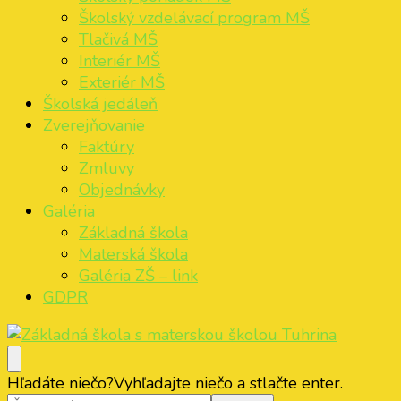
Školský vzdelávací program MŠ
Tlačivá MŠ
Interiér MŠ
Exteriér MŠ
Školská jedáleň
Zverejňovanie
Faktúry
Zmluvy
Objednávky
Galéria
Základná škola
Materská škola
Galéria ZŠ – link
GDPR
Základná škola s materskou školou Tuhrina
ZŠ s MŠ Tuhrina
Hľadáte niečo?
Vyhľadajte niečo a stlačte enter.