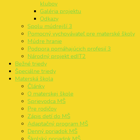
klubov
Galéria projektu
Odkazy
Spolu múdrejší 3
Pomocný vychovávateľ pre materské školy
Múdre hranie
Podpora pomáhajúcich profesií 3
Národný projekt edIT2
Bežné triedy
Špeciálne triedy
Materská škola
Články
O materskej škole
Sprievodca MŠ
Pre rodičov
Zápis detí do MŠ
Adaptačný program MŠ
Denný poriadok MŠ
Školský poriadok MŠ