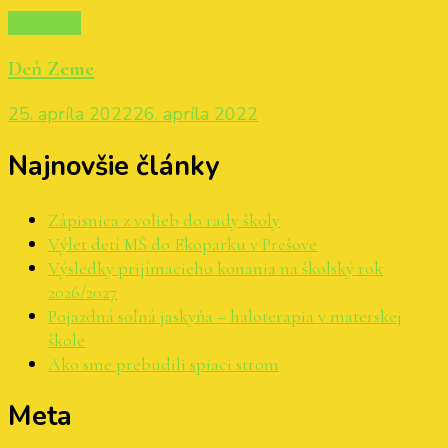
Aktuality
Deň Zeme
25. apríla 2022
26. apríla 2022
Najnovšie články
Zápisnica z volieb do rady školy
Výlet detí MŠ do Ekoparku v Prešove
Výsledky prijímacieho konania na školský rok
2026/2027
Pojazdná soľná jaskyňa – haloterapia v materskej
škole
Ako sme prebudili spiaci strom
Meta