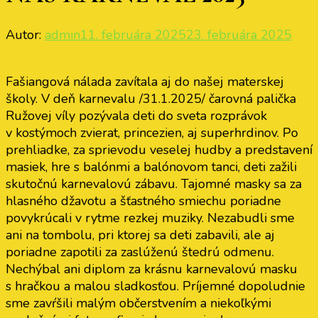
Autor:
admin
11. februára 2025
23. februára 2025
Fašiangová nálada zavítala aj do našej materskej
školy. V deň karnevalu /31.1.2025/ čarovná palička
Ružovej víly pozývala deti do sveta rozprávok
v kostýmoch zvierat, princezien, aj superhrdinov. Po
prehliadke, za sprievodu veselej hudby a predstavení
masiek, hre s balónmi a balónovom tanci, deti zažili
skutočnú karnevalovú zábavu. Tajomné masky sa za
hlasného džavotu a šťastného smiechu poriadne
povykrúcali v rytme rezkej muziky. Nezabudli sme
ani na tombolu, pri ktorej sa deti zabavili, ale aj
poriadne zapotili za zaslúženú štedrú odmenu.
Nechýbal ani diplom za krásnu karnevalovú masku
s hračkou a malou sladkosťou. Príjemné dopoludnie
sme zavŕšili malým občerstvením a niekoľkými