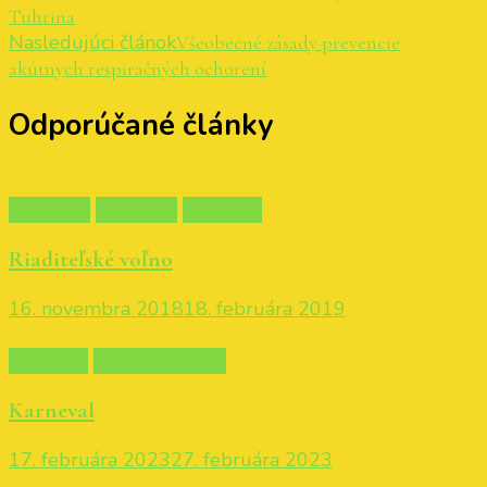
Tuhrina
Nasledujúci článok
Všeobecné zásady prevencie
akútnych respiračných ochorení
Odporúčané články
1. stupeň
2. stupeň
Aktuality
Riaditeľské voľno
16. novembra 2018
18. februára 2019
Aktuality
Materská škola
Karneval
17. februára 2023
27. februára 2023