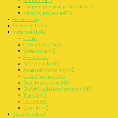
Múdre hranie
Podpora pomáhajúcich profesií 3
Národný projekt edIT2
Bežné triedy
Špeciálne triedy
Materská škola
Články
O materskej škole
Sprievodca MŠ
Pre rodičov
Zápis detí do MŠ
Adaptačný program MŠ
Denný poriadok MŠ
Školský poriadok MŠ
Školský vzdelávací program MŠ
Tlačivá MŠ
Interiér MŠ
Exteriér MŠ
Školská jedáleň